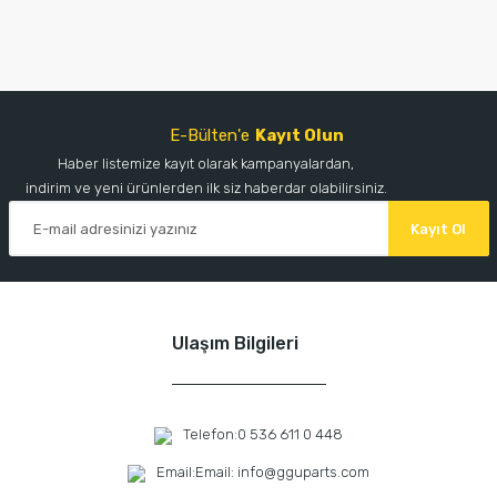
E-Bülten'e
Kayıt Olun
Haber listemize kayıt olarak kampanyalardan,
indirim ve yeni ürünlerden ilk siz haberdar olabilirsiniz.
Kayıt Ol
Ulaşım Bilgileri
Telefon:
0 536 611 0 448
Email:
Email: info@gguparts.com