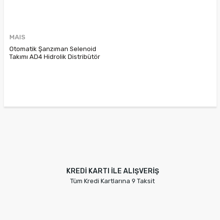
MAIS
Otomatik Şanzıman Selenoid
Takımı AD4 Hidrolik Distribütör
Bva Laguna 1 Scenic 1
7700740775
KREDİ KARTI İLE ALIŞVERİŞ
Tüm Kredi Kartlarına 9 Taksit