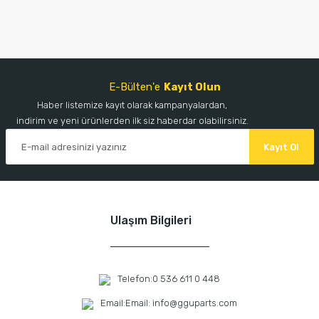
E-Bülten'e
Kayıt Olun
Haber listemize kayıt olarak kampanyalardan,
indirim ve yeni ürünlerden ilk siz haberdar olabilirsiniz.
Kayıt Ol
Ulaşım Bilgileri
Telefon:
0 536 611 0 448
Email:
Email: info@gguparts.com