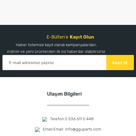
E-Bülten'e
Kayıt Olun
Haber listemize kayıt olarak kampanyalardan,
indirim ve yeni ürünlerden ilk siz haberdar olabilirsiniz.
Kayıt Ol
Ulaşım Bilgileri
Telefon:
0 536 611 0 448
Email:
Email: info@gguparts.com