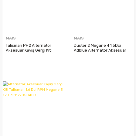
MAIS
MAIS
Talisman PH2 Alternatör
Duster 2 Megane 4 1.5Dci
Aksesuar Kayış Gergi Kiti
Adblue Alternatör Aksesuar
8201719296
Kayış Gergi Kiti 117204246R