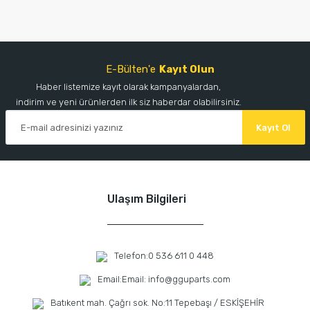
E-Bülten'e
Kayıt Olun
Haber listemize kayıt olarak kampanyalardan,
indirim ve yeni ürünlerden ilk siz haberdar olabilirsiniz.
Kayıt Ol
Ulaşım Bilgileri
Telefon:
0 536 611 0 448
Email:
Email: info@gguparts.com
Batıkent mah. Çağrı sok. No:11 Tepebaşı / ESKİŞEHİR