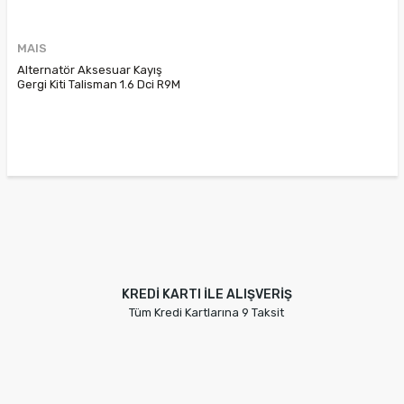
MAIS
Alternatör Aksesuar Kayış
Gergi Kiti Talisman 1.6 Dci R9M
Megane 3 1.6 Dci 117205040R
KREDİ KARTI İLE ALIŞVERİŞ
Tüm Kredi Kartlarına 9 Taksit