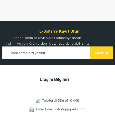
E-Bülten'e
Kayıt Olun
Haber listemize kayıt olarak kampanyalardan,
indirim ve yeni ürünlerden ilk siz haberdar olabilirsiniz.
Kayıt Ol
Ulaşım Bilgileri
Telefon:
0 536 611 0 448
Email:
Email: info@gguparts.com