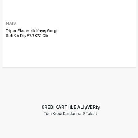
MAIS
Triger Eksantrik Kayış Gergi
Seti 96 Diş E7J K7J Clio
Symbol Megane R19 Logan 1.4
8V 1.6 8V 7701477024
7701472725 6001543859
KREDİ KARTI İLE ALIŞVERİŞ
Tüm Kredi Kartlarına 9 Taksit