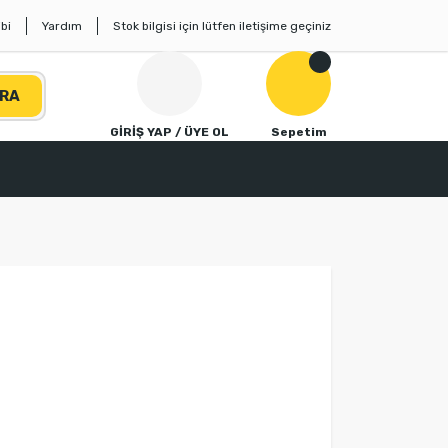
bi
Yardım
Stok bilgisi için lütfen iletişime geçiniz
RA
GİRİŞ YAP / ÜYE OL
Sepetim