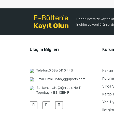
E-Bülten'e
Haber listemize kayıt ol
Kayıt Olun
indirim ve yeni ürünlerden
Ulaşım Bilgileri
Kuru
Telefon:
0 536 611 0 448
Hakkım
Kurums
Email:
Email: info@gguparts.com
Sıkça S
Batıkent mah. Çağrı sok. No:11
Tepebaşı / ESKİŞEHİR
Kargo T
Yeni Üy
İletişim