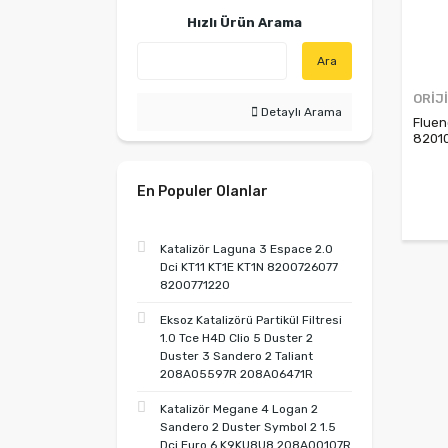
Hızlı Ürün Arama
Ara
ORİJ
Detaylı Arama
Fluen
82010
Dacia
En Populer Olanlar
Katalizör Laguna 3 Espace 2.0
Dci KT11 KT1E KT1N 8200726077
8200771220
Eksoz Katalizörü Partikül Filtresi
1.0 Tce H4D Clio 5 Duster 2
Duster 3 Sandero 2 Taliant
208A05597R 208A06471R
Katalizör Megane 4 Logan 2
Sandero 2 Duster Symbol 2 1.5
Dci Euro 6 K9KU8U8 208A00107R