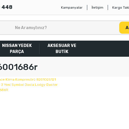
0 448
Kampanyalar
İletişim
Kargo Taki
A
NISSAN YEDEK
AKSESUAR VE
PARÇA
BUTİK
6001686r