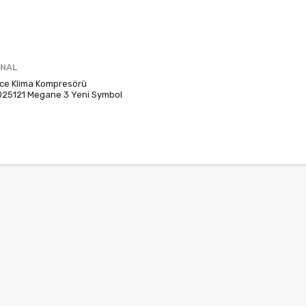
İNAL
ce Klima Kompresörü
25121 Megane 3 Yeni Symbol
 Lodgy Duster 926001686R