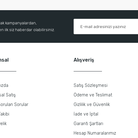
arak kampanyalardan,
 ilk siz haberdar olabilirsiniz.
msal
Alışveriş
ızda
Satış Sözleşmesi
al Satış
Ödeme ve Teslimat
orulan Sorular
Gizlilik ve Güvenlik
akibi
İade ve İptal
elik
Garanti Şartları
Hesap Numaralarımız