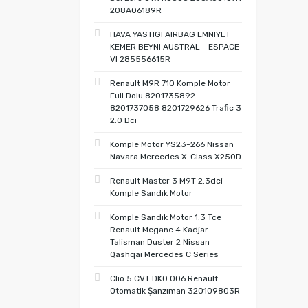
208A06189R
HAVA YASTIGI AIRBAG EMNIYET
KEMER BEYNI AUSTRAL - ESPACE
VI 285556615R
Renault M9R 710 Komple Motor
Full Dolu 8201735892
8201737058 8201729626 Trafic 3
2.0 Dcı
Komple Motor YS23-266 Nissan
Navara Mercedes X-Class X250D
Renault Master 3 M9T 2.3dci
Komple Sandık Motor
Komple Sandık Motor 1.3 Tce
Renault Megane 4 Kadjar
Talisman Duster 2 Nissan
Qashqai Mercedes C Series
Clio 5 CVT DK0 006 Renault
Otomatik Şanzıman 320109803R