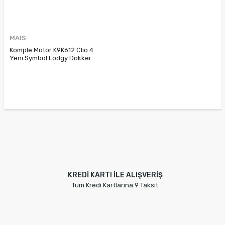
MAIS
Komple Motor K9K612 Clio 4
Yeni Symbol Lodgy Dokker
Duster Stepway Yeni Sandero
Yeni Logan 8201535503
KREDİ KARTI İLE ALIŞVERİŞ
Tüm Kredi Kartlarına 9 Taksit