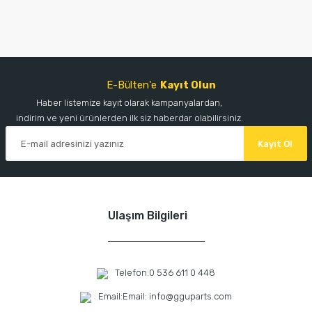
E-Bülten'e
Kayıt Olun
Haber listemize kayıt olarak kampanyalardan,
indirim ve yeni ürünlerden ilk siz haberdar olabilirsiniz.
Kayıt Ol
Ulaşım Bilgileri
Telefon:
0 536 611 0 448
Email:
Email: info@gguparts.com