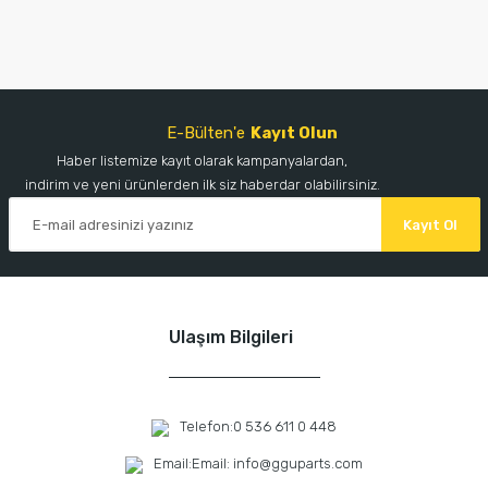
E-Bülten'e
Kayıt Olun
Haber listemize kayıt olarak kampanyalardan,
indirim ve yeni ürünlerden ilk siz haberdar olabilirsiniz.
Kayıt Ol
Ulaşım Bilgileri
Telefon:
0 536 611 0 448
Email:
Email: info@gguparts.com