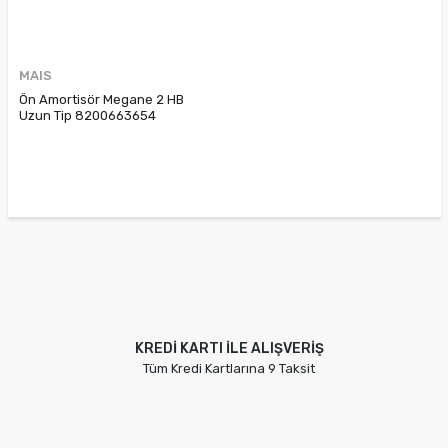
MAIS
Ön Amortisör Megane 2 HB
Uzun Tip 8200663654
8200222460 8200222461
8200335195
KREDİ KARTI İLE ALIŞVERİŞ
Tüm Kredi Kartlarına 9 Taksit