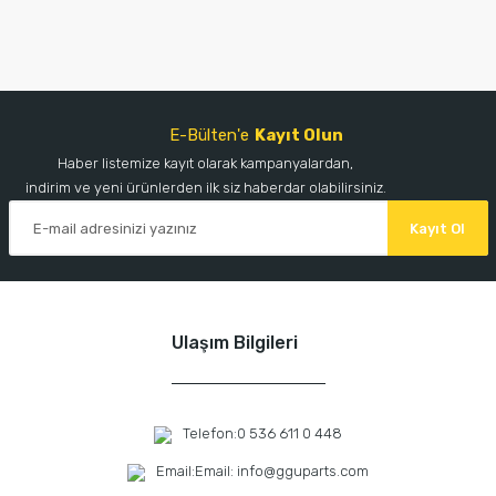
E-Bülten'e
Kayıt Olun
Haber listemize kayıt olarak kampanyalardan,
indirim ve yeni ürünlerden ilk siz haberdar olabilirsiniz.
Kayıt Ol
Ulaşım Bilgileri
Telefon:
0 536 611 0 448
Email:
Email: info@gguparts.com