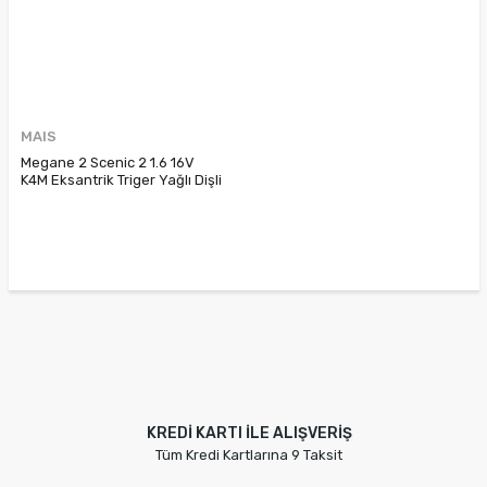
MAIS
Megane 2 Scenic 2 1.6 16V
K4M Eksantrik Triger Yağlı Dişli
Kasnağı 7701478505
7701474362 7701478079
KREDİ KARTI İLE ALIŞVERİŞ
Tüm Kredi Kartlarına 9 Taksit