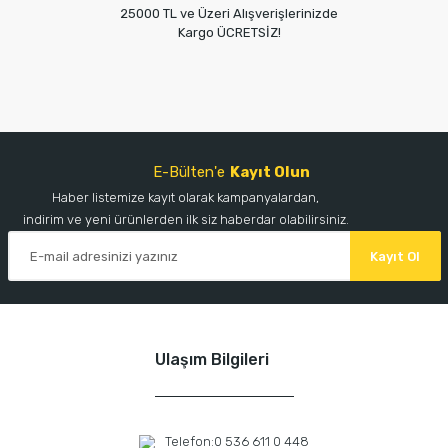
25000 TL ve Üzeri Alışverişlerinizde
Kargo ÜCRETSİZ!
E-Bülten'e
Kayıt Olun
Haber listemize kayıt olarak kampanyalardan,
indirim ve yeni ürünlerden ilk siz haberdar olabilirsiniz.
Kayıt Ol
Ulaşım Bilgileri
Telefon:
0 536 611 0 448