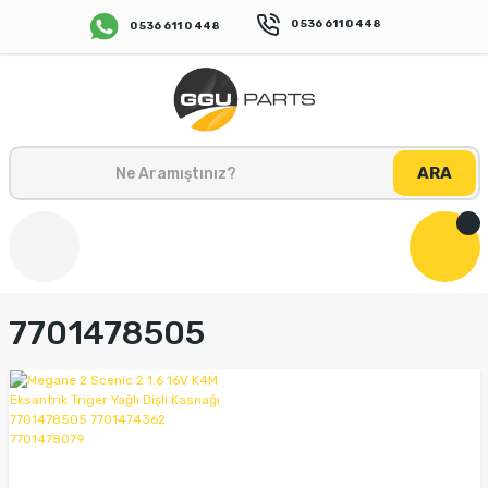
0 536 611 0 448
0 536 611 0 448
ARA
7701478505