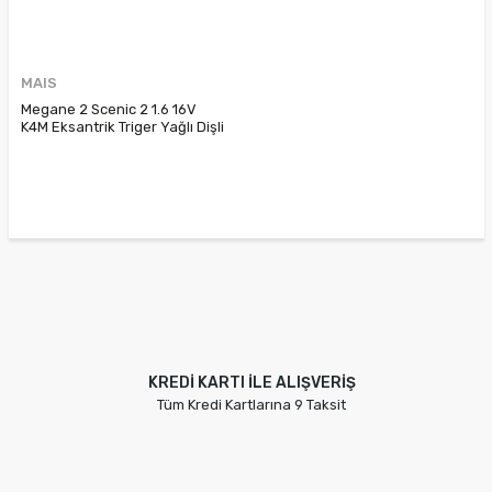
MAIS
Megane 2 Scenic 2 1.6 16V
K4M Eksantrik Triger Yağlı Dişli
Kasnağı 7701478505
7701474362 7701478079
KREDİ KARTI İLE ALIŞVERİŞ
Tüm Kredi Kartlarına 9 Taksit