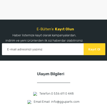
E-Bülten'e
Kayıt Olun
Haber listemize kayıt olarak kampanyalardan,
indirim ve yeni ürünlerden ilk siz haberdar olabilirsiniz.
Kayıt Ol
Ulaşım Bilgileri
Telefon:
0 536 611 0 448
Email:
Email: info@gguparts.com