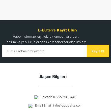
E-Bülten'e
Kayıt Olun
Haber listemize kayıt olarak kampanyalardan,
indirim ve yeni ürünlerden ilk siz haberdar olabilirsiniz.
Kayıt Ol
Ulaşım Bilgileri
Telefon:
0 536 611 0 448
Email:
Email: info@gguparts.com