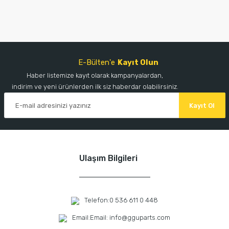
E-Bülten'e
Kayıt Olun
Haber listemize kayıt olarak kampanyalardan,
indirim ve yeni ürünlerden ilk siz haberdar olabilirsiniz.
Kayıt Ol
Ulaşım Bilgileri
Telefon:
0 536 611 0 448
Email:
Email: info@gguparts.com