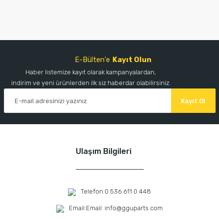
E-Bülten'e
Kayıt Olun
Haber listemize kayıt olarak kampanyalardan,
indirim ve yeni ürünlerden ilk siz haberdar olabilirsiniz.
Kayıt Ol
Ulaşım Bilgileri
Telefon:
0 536 611 0 448
Email:
Email: info@gguparts.com