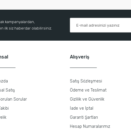
arak kampanyalardan,
 ilk siz haberdar olabilirsiniz.
msal
Alışveriş
ızda
Satış Sözleşmesi
al Satış
Ödeme ve Teslimat
orulan Sorular
Gizlilik ve Güvenlik
akibi
İade ve İptal
elik
Garanti Şartları
Hesap Numaralarımız