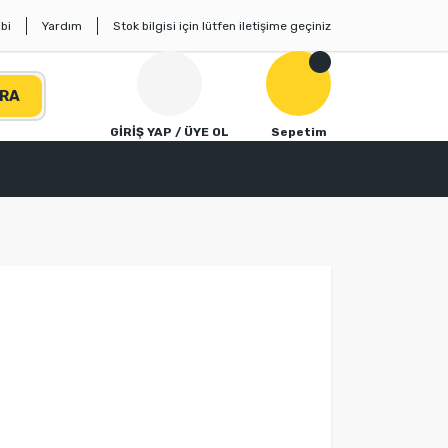
bi
Yardım
Stok bilgisi için lütfen iletişime geçiniz
RA
GİRİŞ YAP / ÜYE OL
Sepetim