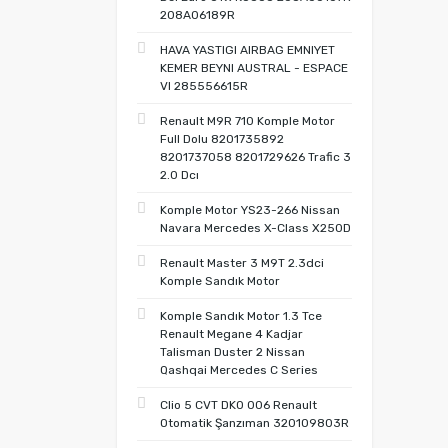
208A06189R
HAVA YASTIGI AIRBAG EMNIYET
KEMER BEYNI AUSTRAL - ESPACE
VI 285556615R
Renault M9R 710 Komple Motor
Full Dolu 8201735892
8201737058 8201729626 Trafic 3
2.0 Dcı
Komple Motor YS23-266 Nissan
Navara Mercedes X-Class X250D
Renault Master 3 M9T 2.3dci
Komple Sandık Motor
Komple Sandık Motor 1.3 Tce
Renault Megane 4 Kadjar
Talisman Duster 2 Nissan
Qashqai Mercedes C Series
Clio 5 CVT DK0 006 Renault
Otomatik Şanzıman 320109803R