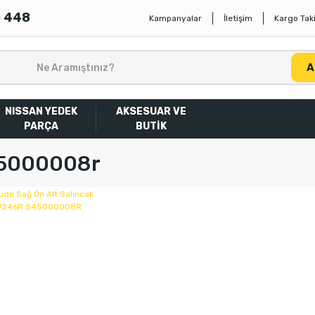
0 448
Kampanyalar
İletişim
Kargo Taki
A
NISSAN YEDEK
AKSESUAR VE
PARÇA
BUTİK
5000008r