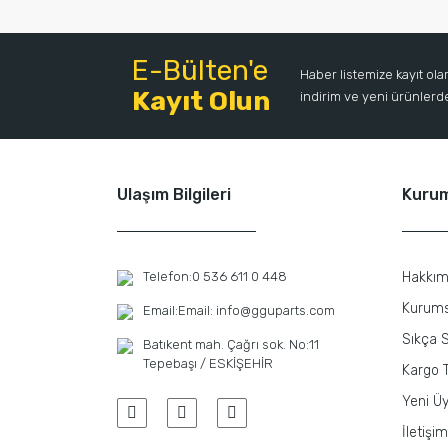
E-Bülten'e
Haber listemize kayıt ol
Kayıt Olun
indirim ve yeni ürünlerden
Ulaşım Bilgileri
Kuru
Telefon:
0 536 611 0 448
Hakkım
Kurums
Email:
Email: info@gguparts.com
Sıkça S
Batıkent mah. Çağrı sok. No:11
Tepebaşı / ESKİŞEHİR
Kargo T
Yeni Üy
İletişim