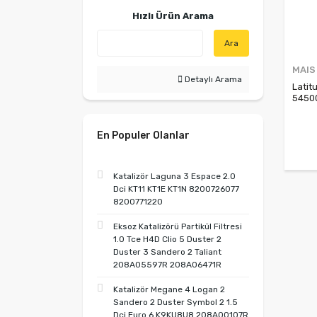
Hızlı Ürün Arama
Ara
MAIS
Detaylı Arama
Latit
5450
En Populer Olanlar
Katalizör Laguna 3 Espace 2.0
Dci KT11 KT1E KT1N 8200726077
8200771220
Eksoz Katalizörü Partikül Filtresi
1.0 Tce H4D Clio 5 Duster 2
Duster 3 Sandero 2 Taliant
208A05597R 208A06471R
Katalizör Megane 4 Logan 2
Sandero 2 Duster Symbol 2 1.5
Dci Euro 6 K9KU8U8 208A00107R