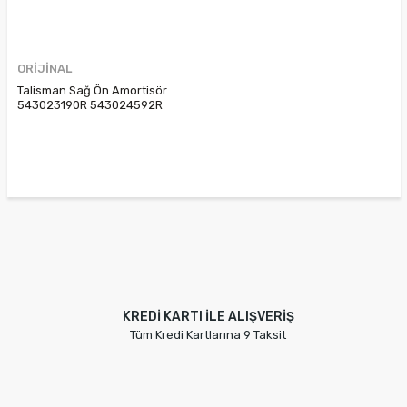
ORİJİNAL
Talisman Sağ Ön Amortisör
543023190R 543024592R
543027495R 543034538R
KREDİ KARTI İLE ALIŞVERİŞ
Tüm Kredi Kartlarına 9 Taksit