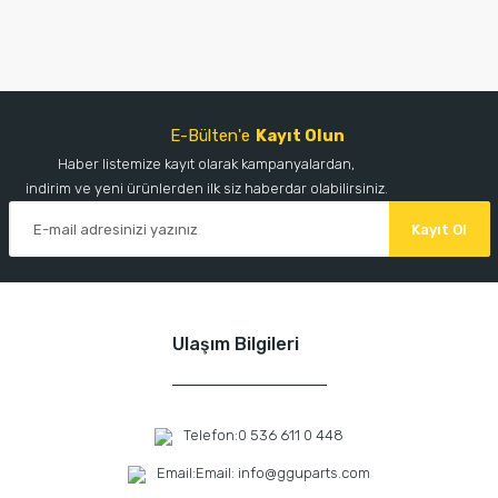
E-Bülten'e
Kayıt Olun
Haber listemize kayıt olarak kampanyalardan,
indirim ve yeni ürünlerden ilk siz haberdar olabilirsiniz.
Kayıt Ol
Ulaşım Bilgileri
Telefon:
0 536 611 0 448
Email:
Email: info@gguparts.com