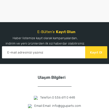
E-Bülten'e
Kayıt Olun
Haber listemize kayıt olarak kampanyalardan,
indirim ve yeni ürünlerden ilk siz haberdar olabilirsiniz.
Kayıt Ol
Ulaşım Bilgileri
Telefon:
0 536 611 0 448
Email:
Email: info@gguparts.com