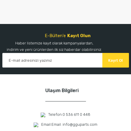
E-Bülten'e
Kayıt Olun
Haber listemize kayıt olarak kampanyalardan,
indirim ve yeni ürünlerden ilk siz haberdar olabilirsiniz.
Kayıt Ol
Ulaşım Bilgileri
Telefon:
0 536 611 0 448
Email:
Email: info@gguparts.com