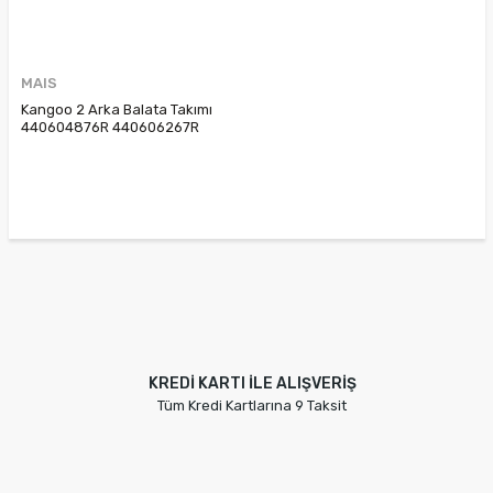
MAIS
Kangoo 2 Arka Balata Takımı
440604876R 440606267R
7701209869
KREDİ KARTI İLE ALIŞVERİŞ
Tüm Kredi Kartlarına 9 Taksit