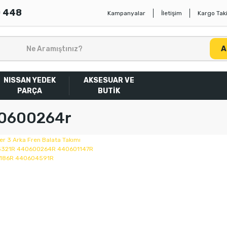
0 448
Kampanyalar
İletişim
Kargo Taki
A
NISSAN YEDEK
AKSESUAR VE
PARÇA
BUTİK
0600264r