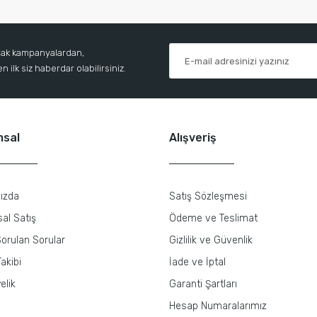
arak kampanyalardan,
 ilk siz haberdar olabilirsiniz.
msal
Alışveriş
ızda
Satış Sözleşmesi
al Satış
Ödeme ve Teslimat
orulan Sorular
Gizlilik ve Güvenlik
akibi
İade ve İptal
elik
Garanti Şartları
Hesap Numaralarımız