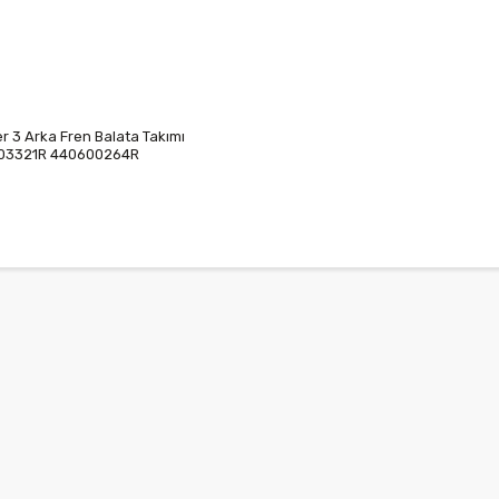
r 3 Arka Fren Balata Takımı
03321R 440600264R
01147R 440601186R 440604591R