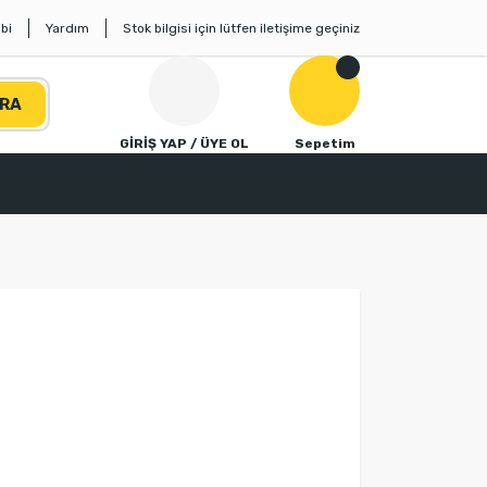
bi
Yardım
Stok bilgisi için lütfen iletişime geçiniz
RA
GİRİŞ YAP / ÜYE OL
Sepetim