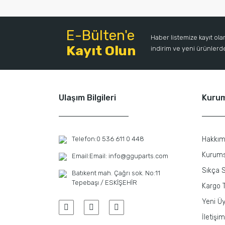
E-Bülten'e
Haber listemize kayıt ol
Kayıt Olun
indirim ve yeni ürünlerden
Ulaşım Bilgileri
Kuru
Telefon:
0 536 611 0 448
Hakkım
Kurums
Email:
Email: info@gguparts.com
Sıkça S
Batıkent mah. Çağrı sok. No:11
Tepebaşı / ESKİŞEHİR
Kargo T
Yeni Üy
İletişim