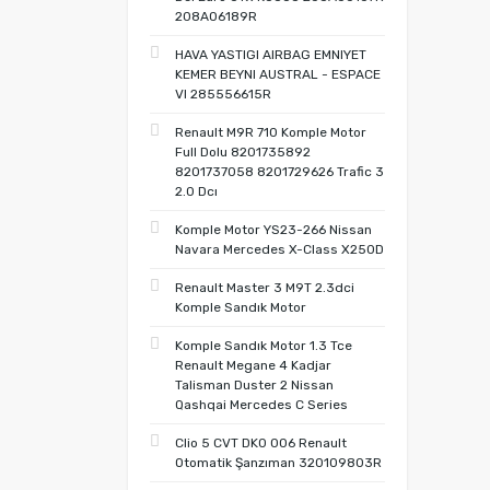
208A06189R
HAVA YASTIGI AIRBAG EMNIYET
KEMER BEYNI AUSTRAL - ESPACE
VI 285556615R
Renault M9R 710 Komple Motor
Full Dolu 8201735892
8201737058 8201729626 Trafic 3
2.0 Dcı
Komple Motor YS23-266 Nissan
Navara Mercedes X-Class X250D
Renault Master 3 M9T 2.3dci
Komple Sandık Motor
Komple Sandık Motor 1.3 Tce
Renault Megane 4 Kadjar
Talisman Duster 2 Nissan
Qashqai Mercedes C Series
Clio 5 CVT DK0 006 Renault
Otomatik Şanzıman 320109803R