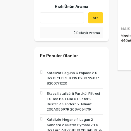
Hızlı Ürün Arama
Ara
MAIS
Detaylı Arama
Maste
4406
4406
En Populer Olanlar
Katalizör Laguna 3 Espace 2.0
Dci KT11 KT1E KT1N 8200726077
8200771220
Eksoz Katalizörü Partikül Filtresi
1.0 Tce H4D Clio 5 Duster 2
Duster 3 Sandero 2 Taliant
208A05597R 208A06471R
Katalizör Megane 4 Logan 2
Sandero 2 Duster Symbol 2 1.5
Dci Euro 6 K9KU8U8 208A00107R