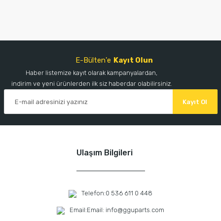
E-Bülten'e
Kayıt Olun
Haber listemize kayıt olarak kampanyalardan,
indirim ve yeni ürünlerden ilk siz haberdar olabilirsiniz.
Kayıt Ol
Ulaşım Bilgileri
Telefon:
0 536 611 0 448
Email:
Email: info@gguparts.com