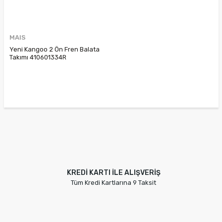
MAIS
Yeni Kangoo 2 Ön Fren Balata
Takımı 410601334R
410600276R 410603750R
7701209864 7701210110
KREDİ KARTI İLE ALIŞVERİŞ
Tüm Kredi Kartlarına 9 Taksit