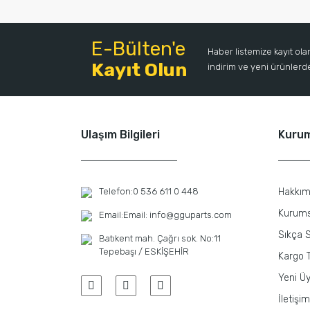
E-Bülten'e
Haber listemize kayıt ol
Kayıt Olun
indirim ve yeni ürünlerden
Ulaşım Bilgileri
Kuru
Telefon:
0 536 611 0 448
Hakkım
Kurums
Email:
Email: info@gguparts.com
Sıkça S
Batıkent mah. Çağrı sok. No:11
Tepebaşı / ESKİŞEHİR
Kargo T
Yeni Üy
İletişim