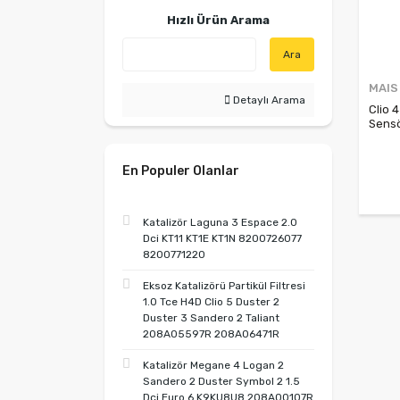
Hızlı Ürün Arama
Ara
MAIS
Detaylı Arama
Clio 
Sens
4070
En Populer Olanlar
Katalizör Laguna 3 Espace 2.0
Dci KT11 KT1E KT1N 8200726077
8200771220
Eksoz Katalizörü Partikül Filtresi
1.0 Tce H4D Clio 5 Duster 2
Duster 3 Sandero 2 Taliant
208A05597R 208A06471R
Katalizör Megane 4 Logan 2
Sandero 2 Duster Symbol 2 1.5
Dci Euro 6 K9KU8U8 208A00107R