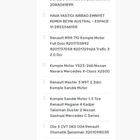
208A06189R
HAVA YASTIGI AIRBAG EMNIYET
KEMER BEYNI AUSTRAL - ESPACE
VI 285556615R
Renault M9R 710 Komple Motor
Full Dolu 8201735892
8201737058 8201729626 Trafic 3
2.0 Dcı
Komple Motor YS23-266 Nissan
Navara Mercedes X-Class X250D
Renault Master 3 M9T 2.3dci
Komple Sandık Motor
Komple Sandık Motor 1.3 Tce
Renault Megane 4 Kadjar
Talisman Duster 2 Nissan
Qashqai Mercedes C Series
Clio 5 CVT DK0 006 Renault
Otomatik Şanzıman 320109803R