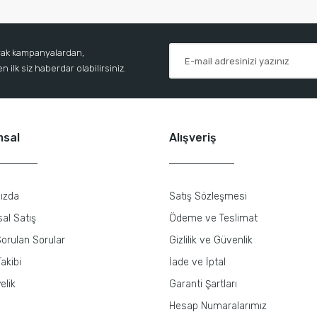
arak kampanyalardan,
 ilk siz haberdar olabilirsiniz.
msal
Alışveriş
ızda
Satış Sözleşmesi
al Satış
Ödeme ve Teslimat
orulan Sorular
Gizlilik ve Güvenlik
akibi
İade ve İptal
elik
Garanti Şartları
Hesap Numaralarımız