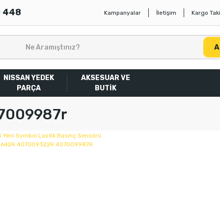
0 448
Kampanyalar
İletişim
Kargo Taki
A
NISSAN YEDEK
AKSESUAR VE
PARÇA
BUTİK
7009987r