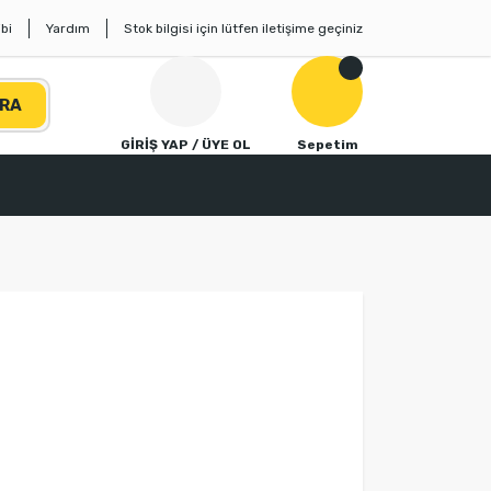
bi
Yardım
Stok bilgisi için lütfen iletişime geçiniz
RA
GİRİŞ YAP / ÜYE OL
Sepetim