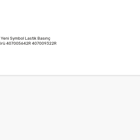
4 Yeni Symbol Lastik Basınç
örü 407005642R 407009322R
09987R