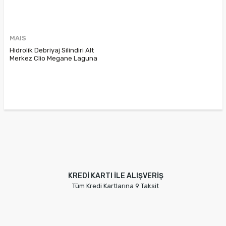
MAIS
Hidrolik Debriyaj Silindiri Alt
Merkez Clio Megane Laguna
Kangoo Dacia 306202313R
306202760R 306209222R
306209536R 8200046102
8200855816
KREDİ KARTI İLE ALIŞVERİŞ
Tüm Kredi Kartlarına 9 Taksit