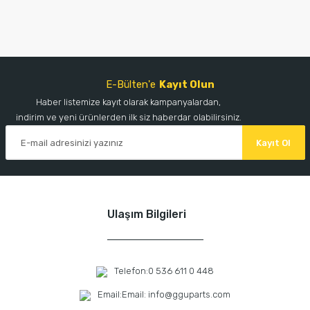
E-Bülten'e
Kayıt Olun
Haber listemize kayıt olarak kampanyalardan,
indirim ve yeni ürünlerden ilk siz haberdar olabilirsiniz.
Kayıt Ol
Ulaşım Bilgileri
Telefon:
0 536 611 0 448
Email:
Email: info@gguparts.com