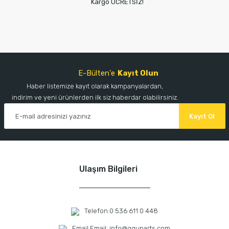
Kargo ÜCRETSİZ!
E-Bülten'e
Kayıt Olun
Haber listemize kayıt olarak kampanyalardan,
indirim ve yeni ürünlerden ilk siz haberdar olabilirsiniz.
Kayıt Ol
Ulaşım Bilgileri
Telefon:
0 536 611 0 448
Email:
Email: info@gguparts.com