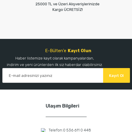
25000 TL ve Üzeri Alışverişlerinizde
Kargo ÜCRETSİZ!
E-Bülten'e
Kayıt Olun
Haber listemize kayıt olarak kampanyalardan,
indirim ve yeni ürünlerden ilk siz haberdar olabilirsiniz.
Kayıt Ol
Ulaşım Bilgileri
Telefon:
0 536 611 0 448