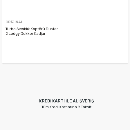
ORİJİNAL
Turbo Sıcaklık Kaptörü Duster
2 Lodgy Dokker Kadjar
Megane 4 1.5Dci Adblue
226584529R 226580138R
226586560R
KREDİ KARTI İLE ALIŞVERİŞ
Tüm Kredi Kartlarına 9 Taksit