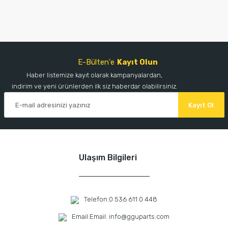
E-Bülten'e
Kayıt Olun
Haber listemize kayıt olarak kampanyalardan,
indirim ve yeni ürünlerden ilk siz haberdar olabilirsiniz.
Kayıt Ol
Ulaşım Bilgileri
Telefon:
0 536 611 0 448
Email:
Email: info@gguparts.com