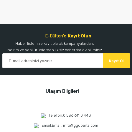
E-Bülten'e
Kayıt Olun
Haber listemize kayıt olarak kampanyalardan,
indirim ve yeni ürünlerden ilk siz haberdar olabilirsiniz.
Kayıt Ol
Ulaşım Bilgileri
Telefon:
0 536 611 0 448
Email:
Email: info@gguparts.com