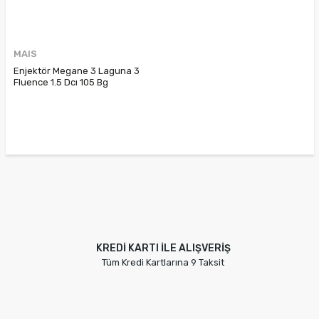
MAIS
Enjektör Megane 3 Laguna 3
Fluence 1.5 Dcı 105 Bg
166009445R 8200380253
8200842205
KREDİ KARTI İLE ALIŞVERİŞ
Tüm Kredi Kartlarına 9 Taksit