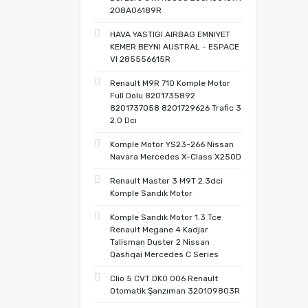
208A06189R
HAVA YASTIGI AIRBAG EMNIYET
KEMER BEYNI AUSTRAL - ESPACE
VI 285556615R
Renault M9R 710 Komple Motor
Full Dolu 8201735892
8201737058 8201729626 Trafic 3
2.0 Dcı
Komple Motor YS23-266 Nissan
Navara Mercedes X-Class X250D
Renault Master 3 M9T 2.3dci
Komple Sandık Motor
Komple Sandık Motor 1.3 Tce
Renault Megane 4 Kadjar
Talisman Duster 2 Nissan
Qashqai Mercedes C Series
Clio 5 CVT DK0 006 Renault
Otomatik Şanzıman 320109803R