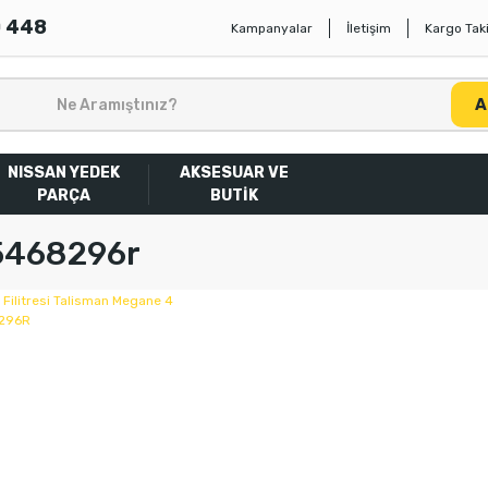
0 448
Kampanyalar
İletişim
Kargo Taki
A
NISSAN YEDEK
AKSESUAR VE
PARÇA
BUTİK
5468296r