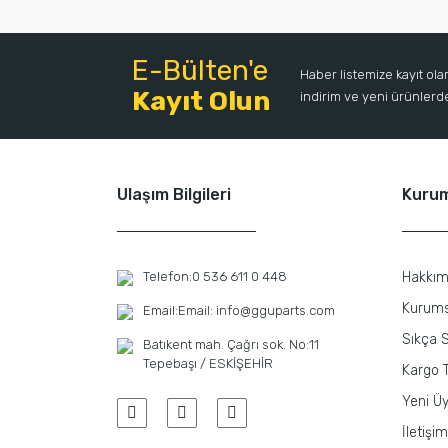
E-Bülten'e
Haber listemize kayıt ol
Kayıt Olun
indirim ve yeni ürünlerden
Ulaşım Bilgileri
Kuru
Telefon:
0 536 611 0 448
Hakkım
Kurums
Email:
Email: info@gguparts.com
Sıkça S
Batıkent mah. Çağrı sok. No:11
Tepebaşı / ESKİŞEHİR
Kargo T
Yeni Üy
İletişim