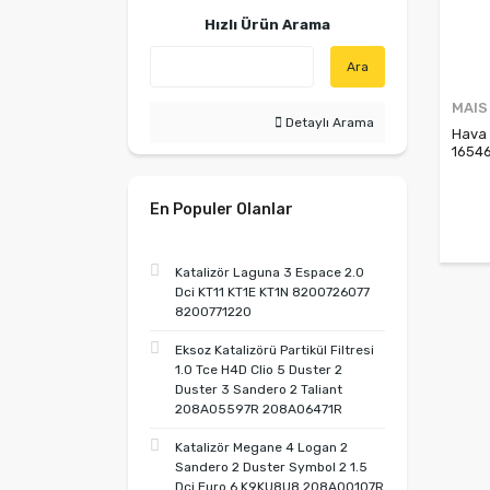
Hızlı Ürün Arama
Ara
MAIS
Detaylı Arama
Hava 
1654
En Populer Olanlar
Katalizör Laguna 3 Espace 2.0
Dci KT11 KT1E KT1N 8200726077
8200771220
Eksoz Katalizörü Partikül Filtresi
1.0 Tce H4D Clio 5 Duster 2
Duster 3 Sandero 2 Taliant
208A05597R 208A06471R
Katalizör Megane 4 Logan 2
Sandero 2 Duster Symbol 2 1.5
Dci Euro 6 K9KU8U8 208A00107R