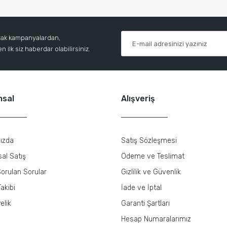
arak kampanyalardan,
 ilk siz haberdar olabilirsiniz.
msal
Alışveriş
ızda
Satış Sözleşmesi
al Satış
Ödeme ve Teslimat
orulan Sorular
Gizlilik ve Güvenlik
akibi
İade ve İptal
elik
Garanti Şartları
Hesap Numaralarımız