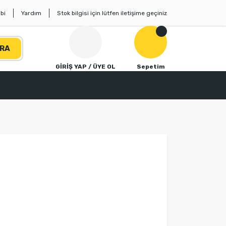
bi
Yardım
Stok bilgisi için lütfen iletişime geçiniz
RA
GİRİŞ YAP / ÜYE OL
Sepetim