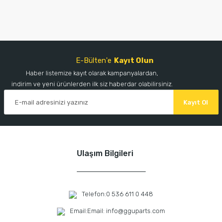
E-Bülten'e
Kayıt Olun
Haber listemize kayıt olarak kampanyalardan,
indirim ve yeni ürünlerden ilk siz haberdar olabilirsiniz.
Kayıt Ol
Ulaşım Bilgileri
Telefon:
0 536 611 0 448
Email:
Email: info@gguparts.com