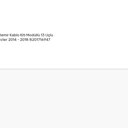
Demir Kablo Kiti Modüllü 13 Uçlu
ster 2014 - 2018 8201716947
692144 241577257R