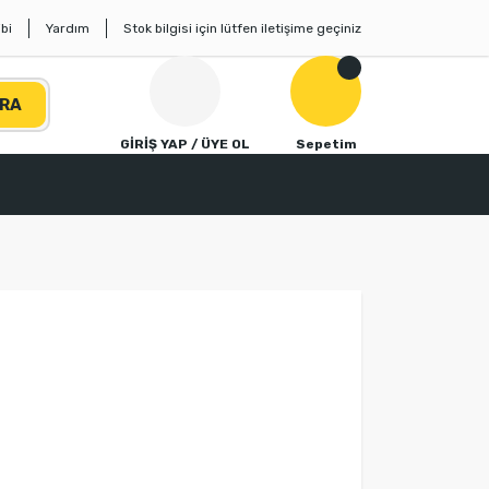
bi
Yardım
Stok bilgisi için lütfen iletişime geçiniz
RA
GİRİŞ YAP / ÜYE OL
Sepetim