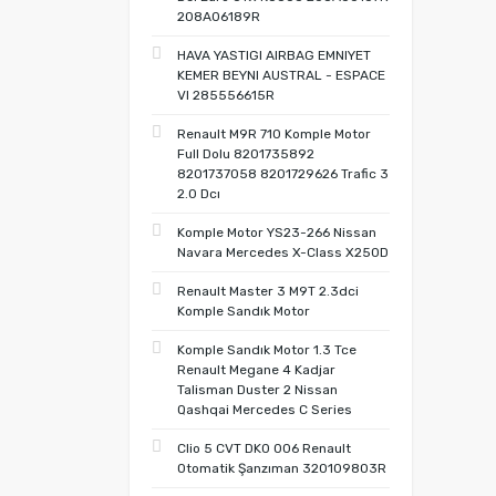
208A06189R
HAVA YASTIGI AIRBAG EMNIYET
KEMER BEYNI AUSTRAL - ESPACE
VI 285556615R
Renault M9R 710 Komple Motor
Full Dolu 8201735892
8201737058 8201729626 Trafic 3
2.0 Dcı
Komple Motor YS23-266 Nissan
Navara Mercedes X-Class X250D
Renault Master 3 M9T 2.3dci
Komple Sandık Motor
Komple Sandık Motor 1.3 Tce
Renault Megane 4 Kadjar
Talisman Duster 2 Nissan
Qashqai Mercedes C Series
Clio 5 CVT DK0 006 Renault
Otomatik Şanzıman 320109803R