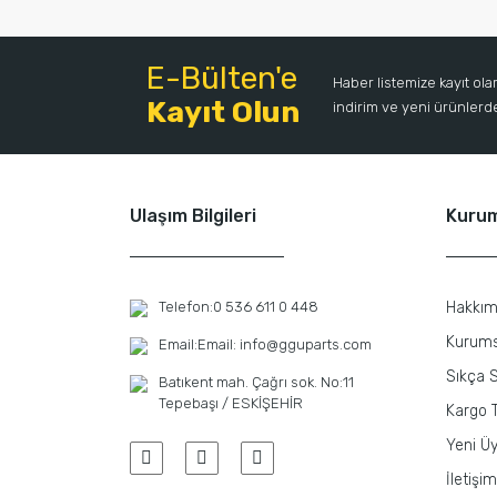
E-Bülten'e
Haber listemize kayıt ol
Kayıt Olun
indirim ve yeni ürünlerden
Ulaşım Bilgileri
Kuru
Telefon:
0 536 611 0 448
Hakkım
Kurums
Email:
Email: info@gguparts.com
Sıkça S
Batıkent mah. Çağrı sok. No:11
Tepebaşı / ESKİŞEHİR
Kargo T
Yeni Üy
İletişim