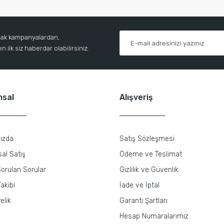
arak kampanyalardan,
 ilk siz haberdar olabilirsiniz.
msal
Alışveriş
ızda
Satış Sözleşmesi
al Satış
Ödeme ve Teslimat
orulan Sorular
Gizlilik ve Güvenlik
akibi
İade ve İptal
elik
Garanti Şartları
Hesap Numaralarımız