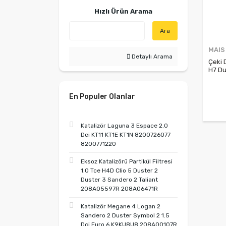
Hızlı Ürün Arama
Ara
MAIS
Detaylı Arama
Çeki 
H7 Du
8201
En Populer Olanlar
Katalizör Laguna 3 Espace 2.0
Dci KT11 KT1E KT1N 8200726077
8200771220
Eksoz Katalizörü Partikül Filtresi
1.0 Tce H4D Clio 5 Duster 2
Duster 3 Sandero 2 Taliant
208A05597R 208A06471R
Katalizör Megane 4 Logan 2
Sandero 2 Duster Symbol 2 1.5
Dci Euro 6 K9KU8U8 208A00107R