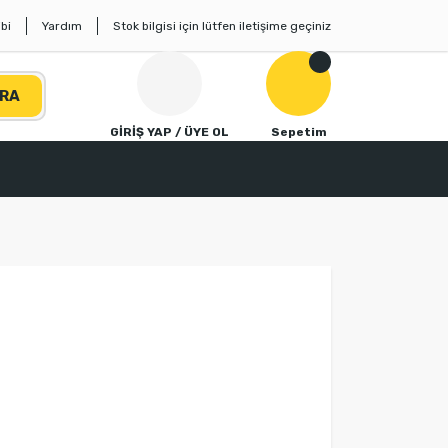
bi
Yardım
Stok bilgisi için lütfen iletişime geçiniz
RA
GİRİŞ YAP / ÜYE OL
Sepetim