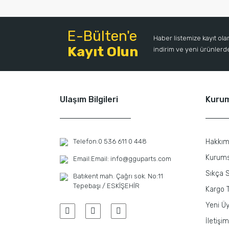
E-Bülten'e
Haber listemize kayıt ol
Kayıt Olun
indirim ve yeni ürünlerden
Ulaşım Bilgileri
Kuru
Telefon:
0 536 611 0 448
Hakkım
Kurums
Email:
Email: info@gguparts.com
Sıkça S
Batıkent mah. Çağrı sok. No:11
Tepebaşı / ESKİŞEHİR
Kargo T
Yeni Üy
İletişim