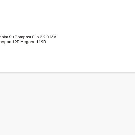
daim Su Pompası Clio 2 2.0 16V
angoo 1.9D Megane 1 1.9D
07370R 7701468491 7701473365