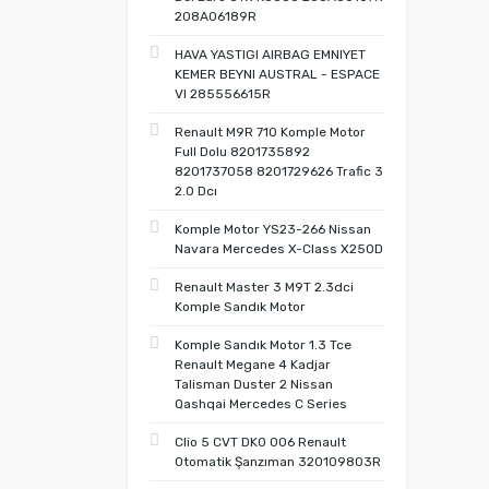
208A06189R
HAVA YASTIGI AIRBAG EMNIYET
KEMER BEYNI AUSTRAL - ESPACE
VI 285556615R
Renault M9R 710 Komple Motor
Full Dolu 8201735892
8201737058 8201729626 Trafic 3
2.0 Dcı
Komple Motor YS23-266 Nissan
Navara Mercedes X-Class X250D
Renault Master 3 M9T 2.3dci
Komple Sandık Motor
Komple Sandık Motor 1.3 Tce
Renault Megane 4 Kadjar
Talisman Duster 2 Nissan
Qashqai Mercedes C Series
Clio 5 CVT DK0 006 Renault
Otomatik Şanzıman 320109803R