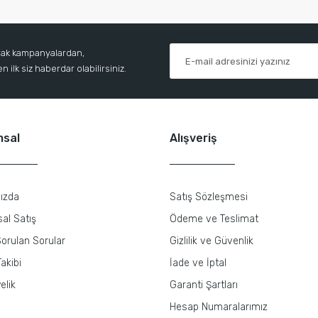
arak kampanyalardan,
 ilk siz haberdar olabilirsiniz.
msal
Alışveriş
ızda
Satış Sözleşmesi
al Satış
Ödeme ve Teslimat
orulan Sorular
Gizlilik ve Güvenlik
akibi
İade ve İptal
elik
Garanti Şartları
Hesap Numaralarımız