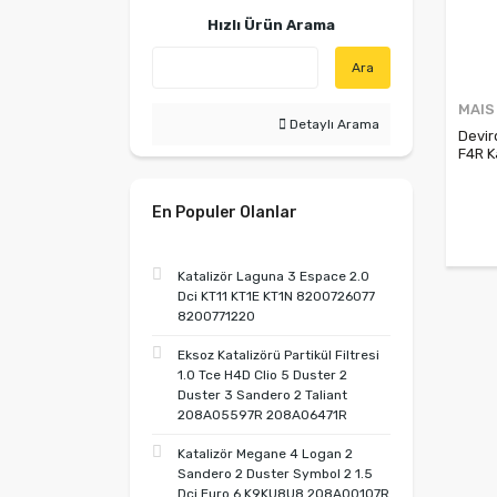
Hızlı Ürün Arama
Ara
MAIS
Detaylı Arama
Devir
F4R K
2101
En Populer Olanlar
Katalizör Laguna 3 Espace 2.0
Dci KT11 KT1E KT1N 8200726077
8200771220
Eksoz Katalizörü Partikül Filtresi
1.0 Tce H4D Clio 5 Duster 2
Duster 3 Sandero 2 Taliant
208A05597R 208A06471R
Katalizör Megane 4 Logan 2
Sandero 2 Duster Symbol 2 1.5
Dci Euro 6 K9KU8U8 208A00107R