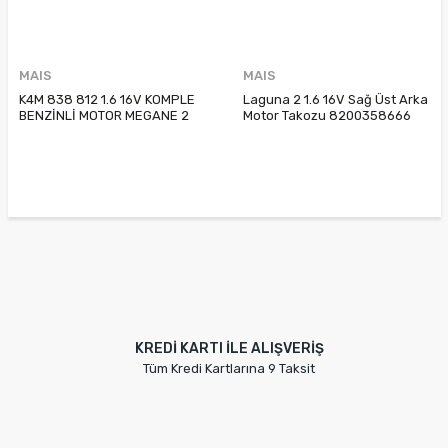
MAIS
MAIS
K4M 838 812 1.6 16V KOMPLE
Laguna 2 1.6 16V Sağ Üst Arka
BENZİNLİ MOTOR MEGANE 2
Motor Takozu 8200358666
CLIO 3 LAGUNA 2 FLUENCE
8200000010
MEGANE 3
KREDİ KARTI İLE ALIŞVERİŞ
Tüm Kredi Kartlarına 9 Taksit