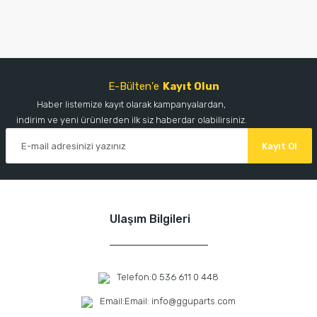
E-Bülten'e
Kayıt Olun
Haber listemize kayıt olarak kampanyalardan,
indirim ve yeni ürünlerden ilk siz haberdar olabilirsiniz.
Kayıt Ol
Ulaşım Bilgileri
Telefon:
0 536 611 0 448
Email:
Email: info@gguparts.com