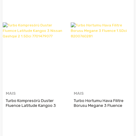
MAIS
MAIS
Turbo Kompresörü Duster
Turbo Hortumu Hava Filitre
Fluence Latitude Kangoo 3
Borusu Megane 3 Fluence
Nissan Qashqai 2 1.5Dci
1.5Dci 8200760281
7701479077