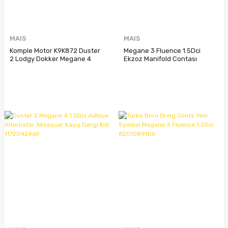
MAIS
MAIS
Komple Motor K9K872 Duster
Megane 3 Fluence 1.5Dci
2 Lodgy Dokker Megane 4
Ekzoz Manifold Contası
Kadjar Clio 5 1.5Dci Adblue
206910004R
8201718067