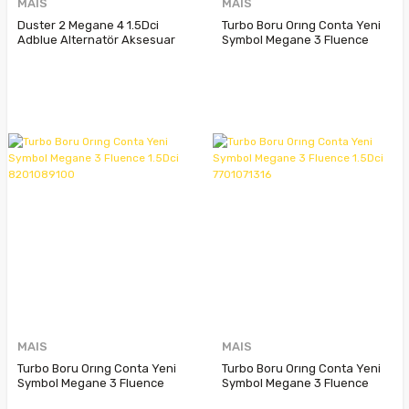
MAIS
MAIS
Duster 2 Megane 4 1.5Dci
Turbo Boru Orıng Conta Yeni
Adblue Alternatör Aksesuar
Symbol Megane 3 Fluence
Kayış Gergi Kiti 117204246R
1.5Dci 8201089106
MAIS
MAIS
Turbo Boru Orıng Conta Yeni
Turbo Boru Orıng Conta Yeni
Symbol Megane 3 Fluence
Symbol Megane 3 Fluence
1.5Dci 8201089100
1.5Dci 7701071316