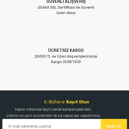
GÜVENLİ ALIŞVERİŞ
256bit SSL Sertifikası ile Güvenli
Satın Alma
ÜCRETSİZ KARGO
25000 TL ve Üzeri Alışverişlerinizde
Kargo ÜCRETSİZ!
E-Bülten'e
Kayıt Olun
Haber listemize kayıt olarak kampanyalardan,
indirim ve yeni ürünlerden ilk siz haberdar olabilirsiniz.
Kayıt Ol