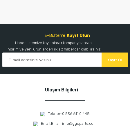
E-Bülten'e
Kayıt Olun
Haber listemize kayıt olarak kampanyalardan,
indirim ve yeni ürünlerden ilk siz haberdar olabilirsiniz.
Kayıt Ol
Ulaşım Bilgileri
Telefon:
0 536 611 0 448
Email:
Email: info@gguparts.com