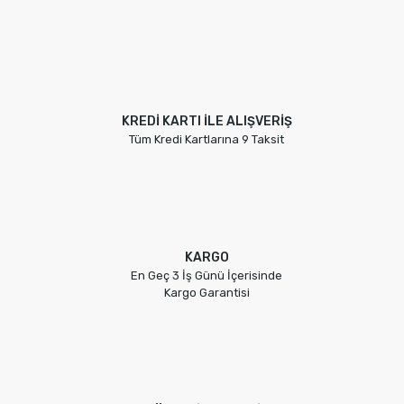
Ürün fiyatı diğer sitelerden daha pahalı.
Bu ürüne benzer farklı alternatifler olmalı.
KREDİ KARTI İLE ALIŞVERİŞ
Tüm Kredi Kartlarına 9 Taksit
Gönder
KARGO
En Geç 3 İş Günü İçerisinde
Kargo Garantisi