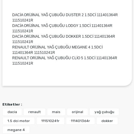
DACİA ORİJİNAL YAĞ ÇUBUĞU DUSTER 2 1.5DCİ 111401364R
111510241R
DACİA ORİJİNAL YAĞ ÇUBUĞU LODGY 1.5DCİ 111401364R
111510241R
DACİA ORİJİNAL YAĞ ÇUBUĞU DOKKER 1.5DCİ 111401364R
111510241R
RENAULT ORİJİNAL YAĞ ÇUBUĞU MEGANE 4 1.5DCİ
111401364R 111510241R
RENAULT ORİJİNAL YAĞ ÇUBUĞU CLİO 5 1.5DCİ 111401364R
111510241R
Bu ürünün fiyat bilgisi, resim, ürün açıklamalarında ve
diğer konularda yetersiz gördüğünüz noktaları öneri
Bu ürüne ilk yorumu siz yapın!
formunu kullanarak tarafımıza iletebilirsiniz.
Görüş ve önerileriniz için teşekkür ederiz.
Etiketler :
Yorum Yaz
Ürün resmi kalitesiz, bozuk veya görüntülenemiyor.
dacia
renault
mais
orijinal
yağ çubuğu
Ürün açıklamasında eksik bilgiler bulunuyor.
1.5 dci motor
111510241r
111401364r
dokker
Ürün bilgilerinde hatalar bulunuyor.
megane 4