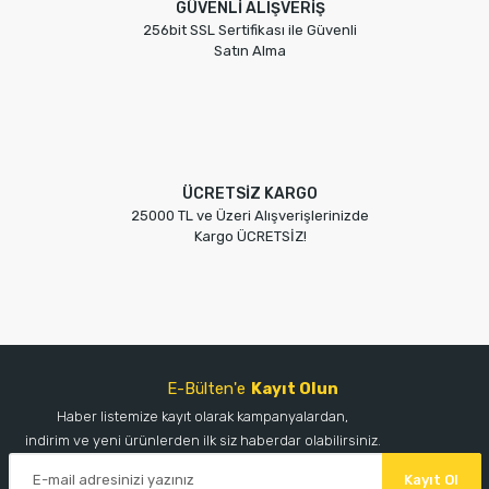
GÜVENLİ ALIŞVERİŞ
256bit SSL Sertifikası ile Güvenli
Satın Alma
ÜCRETSİZ KARGO
25000 TL ve Üzeri Alışverişlerinizde
Kargo ÜCRETSİZ!
E-Bülten'e
Kayıt Olun
Haber listemize kayıt olarak kampanyalardan,
indirim ve yeni ürünlerden ilk siz haberdar olabilirsiniz.
Kayıt Ol