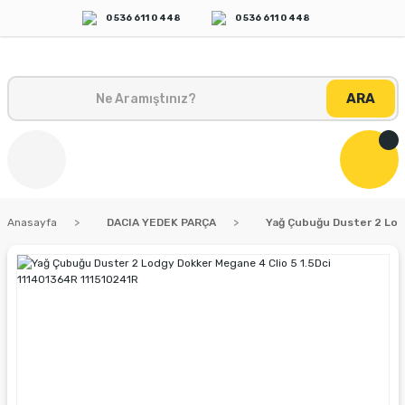
0 536 611 0 448
0 536 611 0 448
ARA
Anasayfa
DACIA YEDEK PARÇA
Yağ Çubuğu Duster 2 Lodg