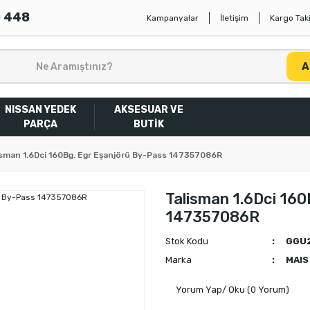
0 448
Kampanyalar
İletişim
Kargo Taki
A
NISSAN YEDEK
AKSESUAR VE
PARÇA
BUTİK
isman 1.6Dci 160Bg. Egr Eşanjörü By-Pass 147357086R
Talisman 1.6Dci 160
147357086R
Stok Kodu
GGU2
Marka
MAIS
Yorum Yap/ Oku (0 Yorum)