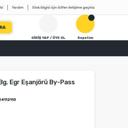
bi
Yardım
Stok bilgisi için lütfen iletişime geçiniz
RA
GİRİŞ YAP / ÜYE OL
Sepetim
Bg. Egr Eşanjörü By-Pass
4112110