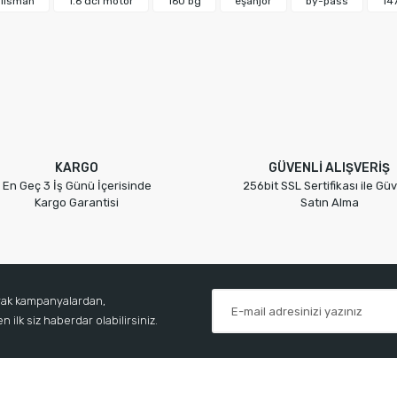
alisman
1.6 dci motor
160 bg
eşanjör
by-pass
14
Yorum Yaz
KARGO
GÜVENLİ ALIŞVERİŞ
En Geç 3 İş Günü İçerisinde
256bit SSL Sertifikası ile Güv
Gönder
Kargo Garantisi
Satın Alma
arak kampanyalardan,
 ilk siz haberdar olabilirsiniz.