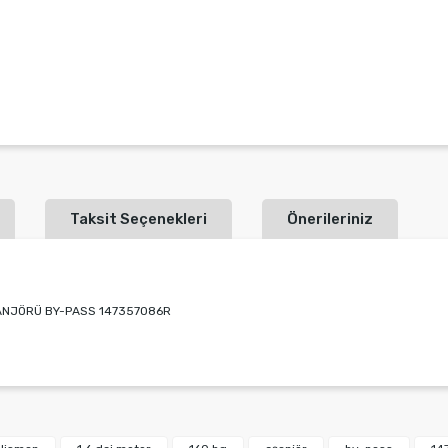
Taksit Seçenekleri
Önerileriniz
EŞANJÖRÜ BY-PASS 147357086R
rında ve diğer konularda yetersiz gördüğünüz noktaları öneri formunu kulla
Bu ürüne ilk yorumu siz yapın!
miyor.