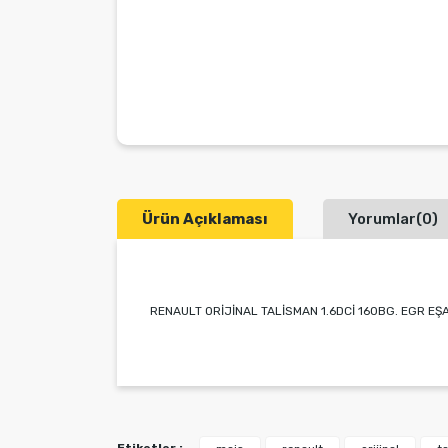
Ürün Açıklaması
Yorumlar(0)
RENAULT ORİJİNAL TALİSMAN 1.6DCİ 160BG. EGR 
Bu ürünün fiyat bilgisi, resim, ürün açıklamala
Görüş ve önerileriniz için teşekkür ederiz.
Ürün resmi kalitesiz, bozuk veya görüntülene