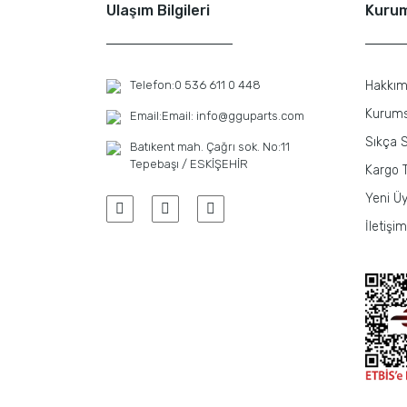
Ulaşım Bilgileri
Kuru
Telefon:
0 536 611 0 448
Hakkım
Kurums
Email:
Email: info@gguparts.com
Sıkça S
Batıkent mah. Çağrı sok. No:11
Tepebaşı / ESKİŞEHİR
Kargo T
Yeni Üy
İletişim