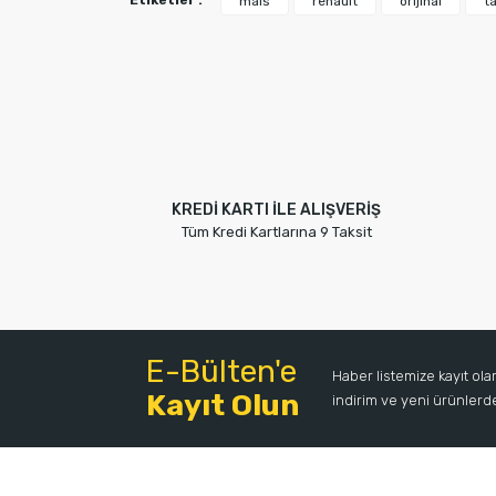
Etiketler :
mais
renault
orijinal
t
Ürün açıklamasında eksik bilgiler bulunuyor.
Ürün bilgilerinde hatalar bulunuyor.
Ürün fiyatı diğer sitelerden daha pahalı.
Bu ürüne benzer farklı alternatifler olmalı.
KREDİ KARTI İLE ALIŞVERİŞ
Tüm Kredi Kartlarına 9 Taksit
E-Bülten'e
Haber listemize kayıt ol
Kayıt Olun
indirim ve yeni ürünlerden