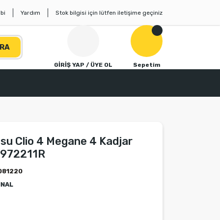
bi
Yardım
Stok bilgisi için lütfen iletişime geçiniz
RA
GİRİŞ YAP / ÜYE OL
Sepetim
su Clio 4 Megane 4 Kadjar
1972211R
081220
İNAL