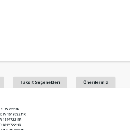
Taksit Seçenekleri
Önerileriniz
 151972211R
 IV 151972211R
R 151972211R
 151972211R