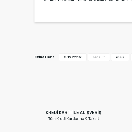
RENAULT ORJİNAL TURBO YAĞLAMA BORUSU TALİSM
Bu ürünün fiyat bilgisi, resim, ürün açıklamala
Görüş ve önerileriniz için teşekkür ederiz.
Ürün resmi kalitesiz, bozuk veya görüntülene
Ürün açıklamasında eksik bilgiler bulunuyor.
Ürün bilgilerinde hatalar bulunuyor.
Etiketler :
151972211r
renault
mais
Ürün fiyatı diğer sitelerden daha pahalı.
Bu ürüne benzer farklı alternatifler olmalı.
KREDİ KARTI İLE ALIŞVERİŞ
Tüm Kredi Kartlarına 9 Taksit