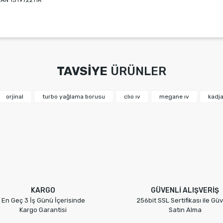
AN 151972211R
rında ve diğer konularda yetersiz gördüğünüz noktaları öneri formunu kulla
Bu ürüne ilk yorumu siz yapın!
miyor.
TAVSİYE
ÜRÜNLER
Yorum Yaz
orjinal
turbo yağlama borusu
clıo ıv
megane ıv
kadja
Gönder
KARGO
GÜVENLİ ALIŞVERİŞ
En Geç 3 İş Günü İçerisinde
256bit SSL Sertifikası ile Güv
Kargo Garantisi
Satın Alma