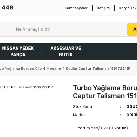
0 448
Kampanyalar
İletişim
Kargo Taki
A
NISSAN YEDEK
AKSESUAR VE
PARÇA
BUTİK
bo Yağlama Borusu Clio 4 Megane 4 Kadjar Captur Talisman 151972211R
Turbo Yağlama Boru
Captur Talisman 15
Stok Kodu
GGU
Marka
ORİJ
Yorum Yap/ Oku (0 Yorum)