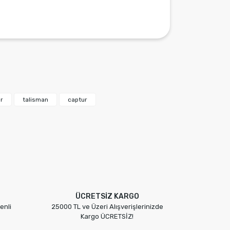
narak tarafımıza iletebilirsiniz.
r
talisman
captur
ÜCRETSİZ KARGO
enli
25000 TL ve Üzeri Alışverişlerinizde
Kargo ÜCRETSİZ!