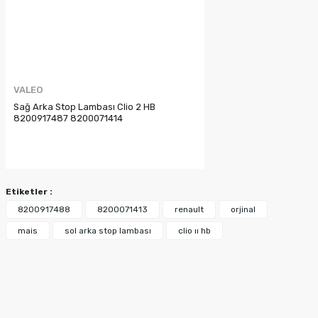
Gönder
VALEO
Sağ Arka Stop Lambası Clio 2 HB
8200917487 8200071414
Etiketler :
8200917488
8200071413
renault
orjinal
mais
sol arka stop lambası
clio ıı hb