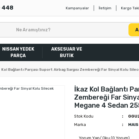
0 448
Kampanyalar
İletişim
Kargo Taki
A
NISSAN YEDEK
AKSESUAR VE
PARÇA
BUTİK
z Kol Bağlantı Parçası Suport Airbag Sargısı Zembereği Far Sinyal Kolu 
İkaz Kol Bağlantı Pa
Zembereği Far Sinya
Megane 4 Sedan 2
Stok Kodu
GGU
Marka
MAIS
Yorum Yap/ Oku (0 Yorum)