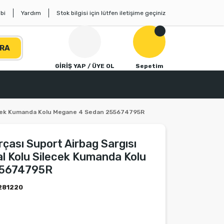
bi
Yardım
Stok bilgisi için lütfen iletişime geçiniz
RA
GİRİŞ YAP / ÜYE OL
Sepetim
Silecek Kumanda Kolu Megane 4 Sedan 255674795R
rçası Suport Airbag Sargısı
l Kolu Silecek Kumanda Kolu
55674795R
281220