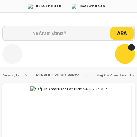
0 536 611 0 448
0 536 611 0 448
ARA
Anasayfa
RENAULT YEDEK PARÇA
Sağ Ön Amortisör La