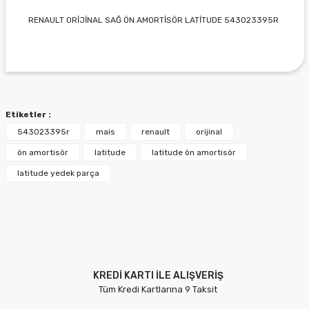
RENAULT ORİJİNAL SAĞ ÖN AMORTİSÖR LATİTUDE 543023395R
Bu ürünün fiyat bilgisi, resim, ürün açıklamalarında ve
diğer konularda yetersiz gördüğünüz noktaları öneri
Bu ürüne ilk yorumu siz yapın!
formunu kullanarak tarafımıza iletebilirsiniz.
Görüş ve önerileriniz için teşekkür ederiz.
Etiketler :
Yorum Yaz
Ürün resmi kalitesiz, bozuk veya görüntülenemiyor.
543023395r
mais
renault
orijinal
Ürün açıklamasında eksik bilgiler bulunuyor.
ön amortisör
latitude
latitude ön amortisör
Ürün bilgilerinde hatalar bulunuyor.
latitude yedek parça
Ürün fiyatı diğer sitelerden daha pahalı.
Bu ürüne benzer farklı alternatifler olmalı.
KREDİ KARTI İLE ALIŞVERİŞ
Tüm Kredi Kartlarına 9 Taksit
Gönder