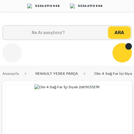
0 536 611 0 448
0 536 611 0 448
ARA
Anasayfa
RENAULT YEDEK PARÇA
Clio 4 Sağ Far İçi Siy